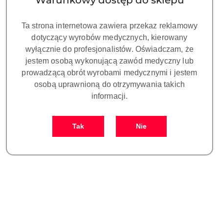
Warunkowy dostęp do sklepu
Ta strona internetowa zawiera przekaz reklamowy
dotyczący wyrobów medycznych, kierowany
NAZWA
wyłącznie do profesjonalistów. Oświadczam, że
PRODUCENTA:
ARUM
jestem osobą wykonującą zawód medyczny lub
prowadzącą obrót wyrobami medycznymi i jestem
osobą uprawnioną do otrzymywania takich
ANALOG kompatybilny z BEGO®
informacji.
platforma 5.5 (opakowanie 10 szt.)
Tak
Nie
Symbol:
DO PF056
Dostępność:
CZEKAMY NA DOSTAWĘ!
cena:
619.00