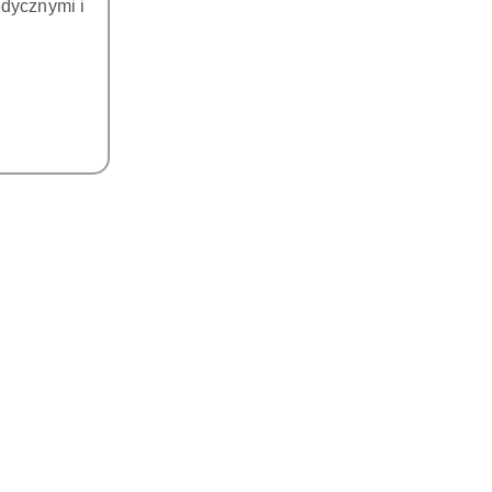
dycznymi i
DO KOSZYKA
DO KOSZYKA
i endodontyczne do ENDO
Pilniki endodontyczne do ENDO
 U-FILE, 35# (Zielone)
CHUCK U-FILE, 40# (Czarne)
REFINE - 6 szt.
REFINE - 6 szt.
83.00
83.00
Cena:
Cena: