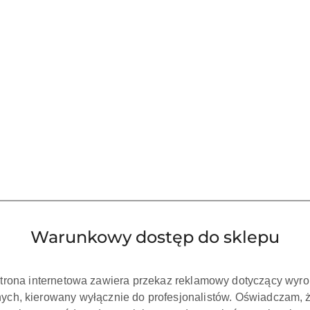
 KOSZYKA
DO KOSZYKA
O ENDO SYSTEM
TIP ED3T DO ENDO SYSTEM
Pilnik
EC I NSK
SATELEC I NSK (ZŁOTY)
CHUC
0.00
70.00
Cena:
Cena:
Warunkowy dostęp do sklepu
strona internetowa zawiera przekaz reklamowy dotyczący wyr
ch, kierowany wyłącznie do profesjonalistów. Oświadczam, 