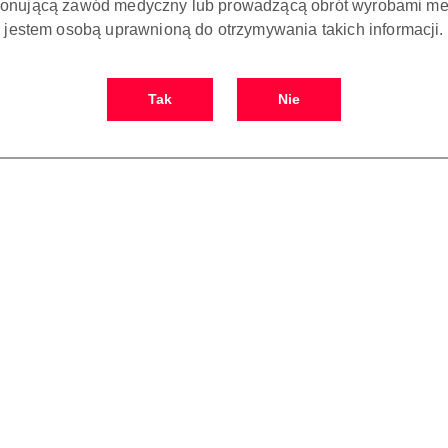
onującą zawód medyczny lub prowadzącą obrót wyrobami me
jestem osobą uprawnioną do otrzymywania takich informacji.
Tak
Nie
 KOSZYKA
DO KOSZYKA
ontyczne do ENDO
Pilniki endodontyczne do ENDO
Pilnik
, 25# (Czerwone)
CHUCK U-FILE, 30# (Niebieskie)
CHUCK
 - 6 szt.
REFINE- 6 szt.
3.00
83.00
Cena:
Cena: