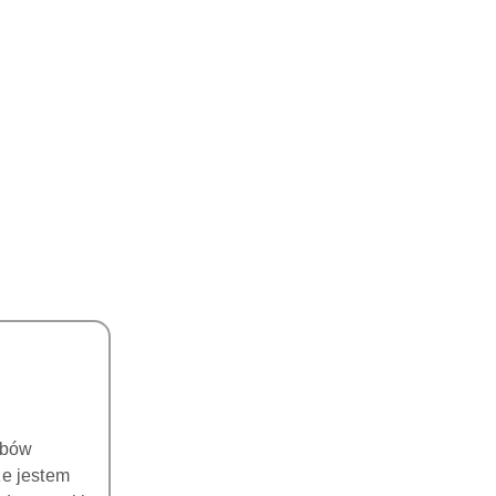
DO KOSZYKA
DO KOSZYKA
i endodontyczne do ENDO
Pilniki endodontyczne do ENDO
K U-FILE, 15# (Białe)
CHUCK U-FILE, 20# (Żółte)
REFINE - 6 szt.
REFINE- 6 szt.
83.00
83.00
Cena:
Cena:
obów
że jestem