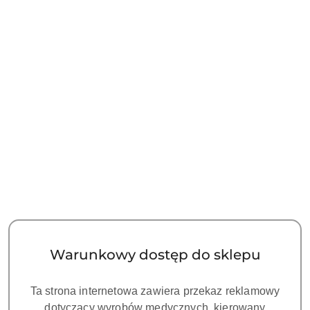
Osłonki papierowe do płytek
Osłonki papierowe do płytek
obrazowych DIGORA
obrazowych DIGORA
OPTIME rozmiar 0 - SDX
OPTIME rozmiar 1 -
147.00
147.00
PROT. COVER SIZE 0 200
opakowanie 200 szt
Cena:
Cena:
psc - opakowanie 200 szt
Warunkowy dostęp do sklepu
Ta strona internetowa zawiera przekaz reklamowy
dotyczący wyrobów medycznych, kierowany