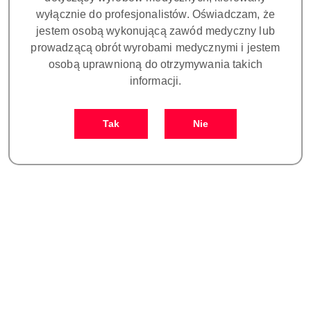
wyłącznie do profesjonalistów. Oświadczam, że
jestem osobą wykonującą zawód medyczny lub
prowadzącą obrót wyrobami medycznymi i jestem
osobą uprawnioną do otrzymywania takich
informacji.
Osłonki papierowe do płytek
Osłonki papierowe do płytek
obrazowych DIGORA
obrazowych DIGORA
Tak
Nie
OPTIME rozmiar 1 - SDX
OPTIME rozmiar 2 -
147.00
147.00
PROT. COVER SIZE 1 200
opakowanie 200 szt
Cena:
Cena:
psc - opakowanie 200 szt