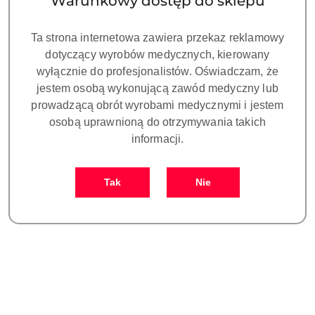
Warunkowy dostęp do sklepu
Ta strona internetowa zawiera przekaz reklamowy
dotyczący wyrobów medycznych, kierowany
NAZWA
wyłącznie do profesjonalistów. Oświadczam, że
PRODUCENTA:
ARUM
jestem osobą wykonującą zawód medyczny lub
prowadzącą obrót wyrobami medycznymi i jestem
osobą uprawnioną do otrzymywania takich
ANALOG kompatybilny z CORTEX®
informacji.
platforma 3.8 (opakowanie 10 szt.)
Tak
Nie
Symbol:
DO PF265
Dostępność:
CZEKAMY NA DOSTAWĘ!
cena:
619.00