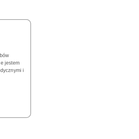
obów
że jestem
dycznymi i