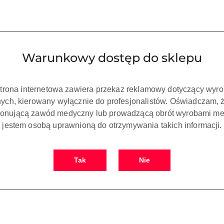
Waga:
0.15 kg
Pobierz produkt do PDF
Warunkowy dostęp do sklepu
strona internetowa zawiera przekaz reklamowy dotyczący wyr
ch, kierowany wyłącznie do profesjonalistów. Oświadczam, 
onującą zawód medyczny lub prowadzącą obrót wyrobami me
jestem osobą uprawnioną do otrzymywania takich informacji.
Tak
Nie