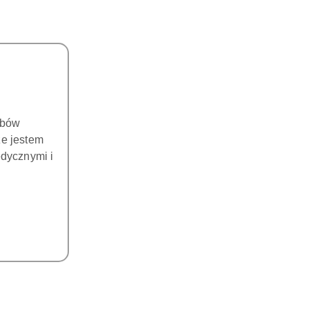
obów
że jestem
dycznymi i