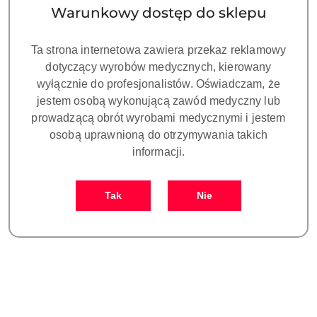
Warunkowy dostęp do sklepu
Ta strona internetowa zawiera przekaz reklamowy
NAZWA
dotyczący wyrobów medycznych, kierowany
PRODUCENTA:
wyłącznie do profesjonalistów. Oświadczam, że
ARUM
jestem osobą wykonującą zawód medyczny lub
prowadzącą obrót wyrobami medycznymi i jestem
ANALOG kompatybilny z
osobą uprawnioną do otrzymywania takich
informacji.
ZIMMER® SPLINE A i B platforma
3.75 (opakowanie 10 szt.)
Tak
Nie
Symbol:
DO PF111
Dostępność:
CZEKAMY NA DOSTAWĘ!
cena:
619.00