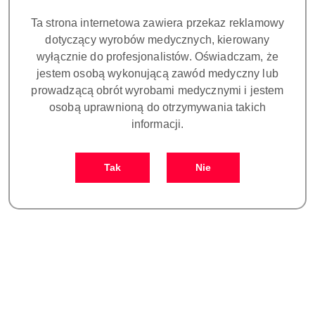
Dostępność:
CZEKAMY NA DOSTAWĘ!
Ta strona internetowa zawiera przekaz reklamowy
cena:
6300.00
dotyczący wyrobów medycznych, kierowany
wyłącznie do profesjonalistów. Oświadczam, że
jestem osobą wykonującą zawód medyczny lub
prowadzącą obrót wyrobami medycznymi i jestem
osobą uprawnioną do otrzymywania takich
informacji.
Ilość
szt.
Tak
Nie
Do koszyka
Zamówienie: kom. +48 693 465 185
Zostaw telefon
Dostępność
Czas realizacji
i
30 dni
zamówienia do:
dostawa
Wyślij
Cena przesyłki:
25