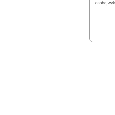
osobą wyk
Pomiń karuzelę produktów