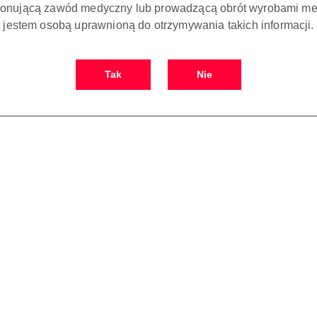
onującą zawód medyczny lub prowadzącą obrót wyrobami me
Waga:
100 kg
jestem osobą uprawnioną do otrzymywania takich informacji.
Pobierz produkt do PDF
Tak
Nie
OPIS
OPINIE I OCENY (0)
ZADAJ PYTANIE