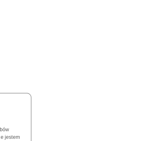
o koszyka
Zostaw telefon
Wyślij
obów
że jestem