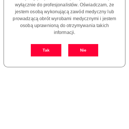
wyłącznie do profesjonalistów. Oświadczam, że
jestem osobą wykonującą zawód medyczny lub
prowadzącą obrót wyrobami medycznymi i jestem
osobą uprawnioną do otrzymywania takich
informacji.
Tak
Nie
Ilość
szt.
Do koszyka
Zamówienie: kom. +48 693 465 185
Zostaw telefon
Dostępność
Czas realizacji
i
30 dni
zamówienia do:
dostawa
Wyślij
Cena przesyłki:
25