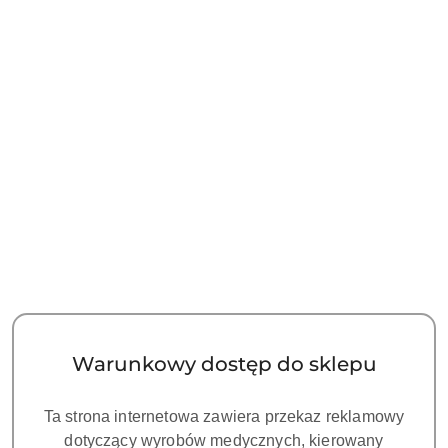
NAZWA
PRODUCENTA:
TEALTH
Główka do silnika endo2
Symbol:
TE E01N-01C
Dostępność:
CZEKAMY NA DOSTAWĘ!
cena:
570.00
Warunkowy dostęp do sklepu
Ta strona internetowa zawiera przekaz reklamowy
Wariant
dotyczący wyrobów medycznych, kierowany
Wariant: