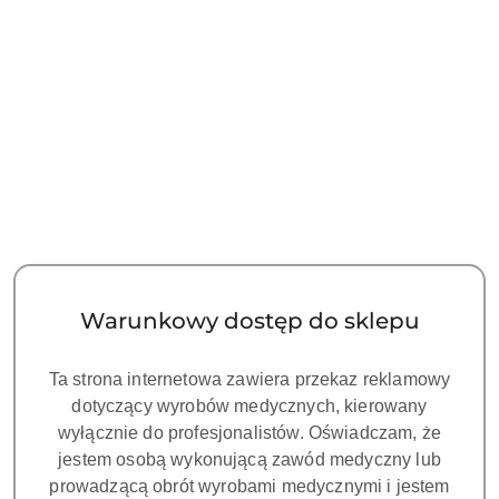
Ilość
szt.
Do koszyka
Zamówienie: kom. +48 693 465 185
Zostaw telefon
Dostępność
Cena przesyłki:
25
i
dostawa
Wyślij
Więcej o produkcie
Warunkowy dostęp do sklepu
Waga:
0.4 kg
Ta strona internetowa zawiera przekaz reklamowy
dotyczący wyrobów medycznych, kierowany
Pobierz produkt do PDF
wyłącznie do profesjonalistów. Oświadczam, że
jestem osobą wykonującą zawód medyczny lub
prowadzącą obrót wyrobami medycznymi i jestem