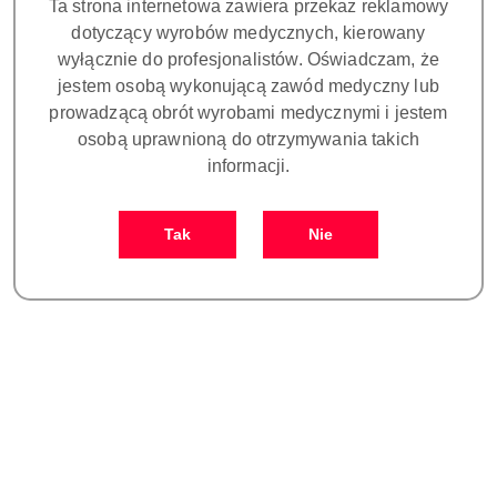
Ta strona internetowa zawiera przekaz reklamowy
Do koszyka
dotyczący wyrobów medycznych, kierowany
wyłącznie do profesjonalistów. Oświadczam, że
jestem osobą wykonującą zawód medyczny lub
Zamówienie: kom. +48 693 465 185
Zostaw telefon
prowadzącą obrót wyrobami medycznymi i jestem
osobą uprawnioną do otrzymywania takich
Dostępność
informacji.
Cena przesyłki:
25
i
Wyślij
dostawa
Tak
Nie
Więcej o produkcie
Ilość w opakowaniu:
1 szt.
Waga:
0.5 kg
Pobierz produkt do PDF