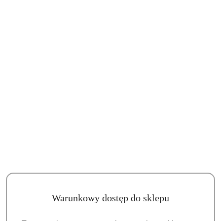
Wariant
Inne LAMPY
WOODPECKER od
270 zł
Warunkowy dostęp do sklepu
Ilość
szt.