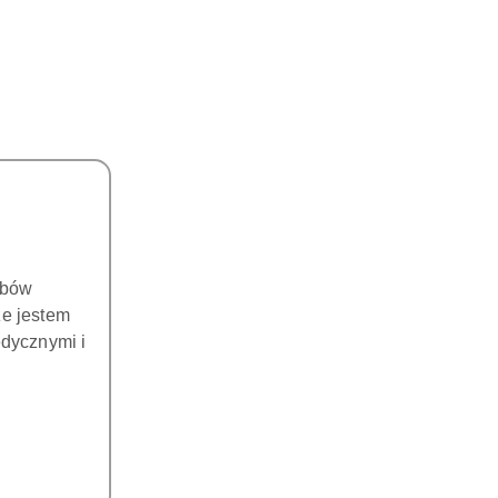
obów
że jestem
dycznymi i