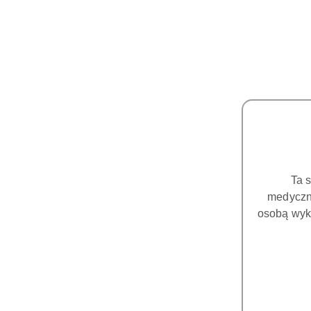
Ta 
medyczny
osobą wyk