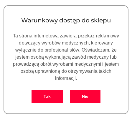
Warunkowy dostęp do sklepu
Ta strona internetowa zawiera przekaz reklamowy
dotyczący wyrobów medycznych, kierowany
NAZWA
wyłącznie do profesjonalistów. Oświadczam, że
PRODUCENTA:
ARUM
jestem osobą wykonującą zawód medyczny lub
prowadzącą obrót wyrobami medycznymi i jestem
osobą uprawnioną do otrzymywania takich
MODEL SCANBODY kompatybilny
informacji.
z ADIN® TOUAREG™ S&OS,
platforma 3.5/3.75/4.2/5.0/6.0
Tak
Nie
(opakowanie 5 szt.)
Symbol:
DO PB081
Dostępność:
CZEKAMY NA DOSTAWĘ!