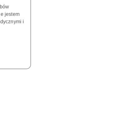
obów
że jestem
dycznymi i