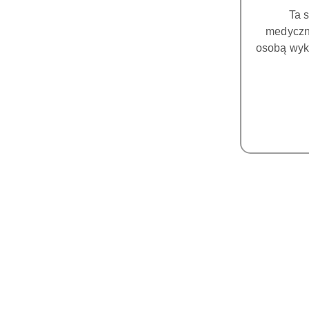
Ta 
medyczny
osobą wyk