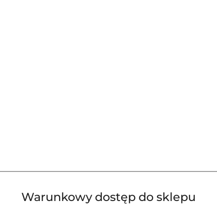
Waga:
0.15 kg
Pobierz produkt do PDF
Warunkowy dostęp do sklepu