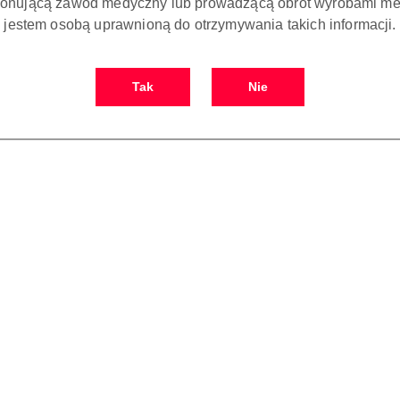
onującą zawód medyczny lub prowadzącą obrót wyrobami me
jestem osobą uprawnioną do otrzymywania takich informacji.
Tak
Nie