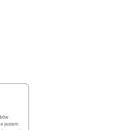
obów
że jestem