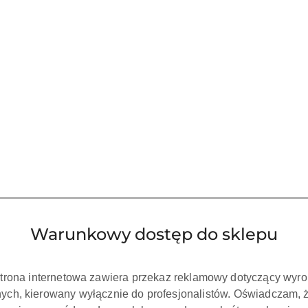
Waga:
0.15 kg
Pobierz produkt do PDF
Warunkowy dostęp do sklepu
strona internetowa zawiera przekaz reklamowy dotyczący wyr
ch, kierowany wyłącznie do profesjonalistów. Oświadczam, 