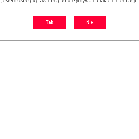
jestem osobą uprawnioną do otrzymywania takich informacji.
Tak
Nie