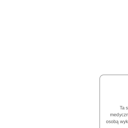
Ta 
medyczny
osobą wyk