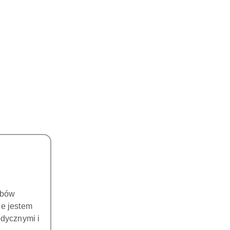
obów
że jestem
dycznymi i