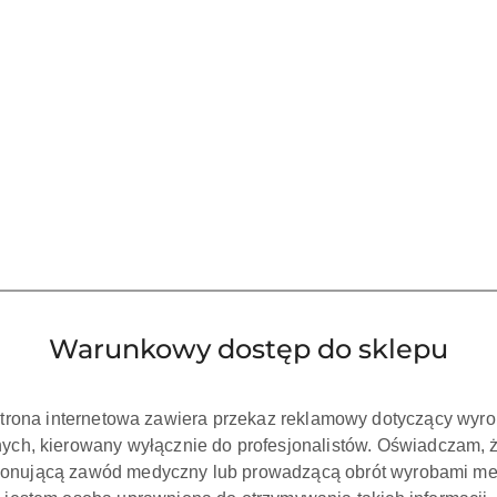
Waga:
0.15 kg
Pobierz produkt do PDF
Warunkowy dostęp do sklepu
strona internetowa zawiera przekaz reklamowy dotyczący wyr
ch, kierowany wyłącznie do profesjonalistów. Oświadczam, 
onującą zawód medyczny lub prowadzącą obrót wyrobami me