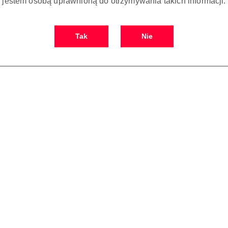
jestem osobą uprawnioną do otrzymywania takich informacji.
Tak
Nie