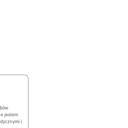
obów
że jestem
dycznymi i