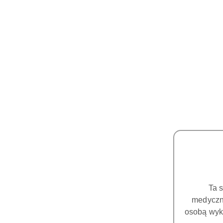
Ta 
medyczny
osobą wyk