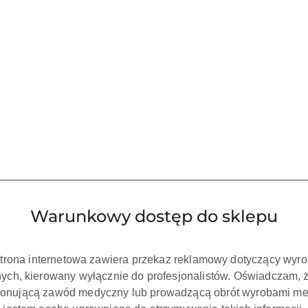
Waga:
0.15 kg
Pobierz produkt do PDF
Warunkowy dostęp do sklepu
strona internetowa zawiera przekaz reklamowy dotyczący wyr
ch, kierowany wyłącznie do profesjonalistów. Oświadczam, 
onującą zawód medyczny lub prowadzącą obrót wyrobami me