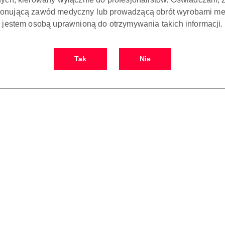
onującą zawód medyczny lub prowadzącą obrót wyrobami me
jestem osobą uprawnioną do otrzymywania takich informacji.
Tak
Nie
OPIS
OPINIE I OCENY (0)
ZADAJ PYTANIE