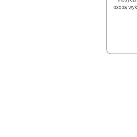
osobą wyk
www.sigerpolska.pl
Pomiń karuzelę produktów