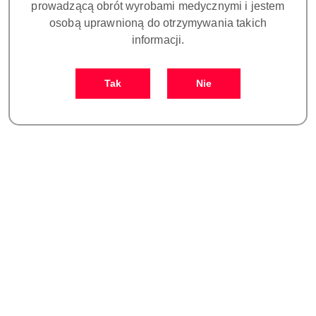
prowadzącą obrót wyrobami medycznymi i jestem
osobą uprawnioną do otrzymywania takich
informacji.
Tak
Nie
NAZWA
PRODUCENTA:
ARUM
ŚRUBA DO ŁĄCZNIKA
kompatybilna z MEGAGEN®
platforma ANYRIDGE (opakowanie
10 szt.)
Symbol:
DO PS021