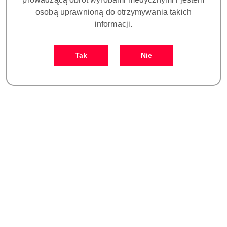
osobą uprawnioną do otrzymywania takich
informacji.
Tak
Nie
NAZWA
PRODUCENTA:
ARUM
ŚRUBA DO ŁĄCZNIKA
kompatybilna z NOBEL BIOCARE®
REPLACE SELECT™ platforma NP
3.5 (opakowanie 10 szt.)
Symbol:
DO PS082