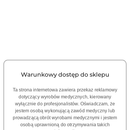
NAZWA
PRODUCENTA:
PANDA
Skaner wewnątrzustny Panda
SMART P5
Symbol:
SU 910005
SKANER WEWNĄTRZUSTNY PANDA SMART
Dostępność:
Dostępny
Warunkowy dostęp do sklepu
cena:
48000.00
Ta strona internetowa zawiera przekaz reklamowy
dotyczący wyrobów medycznych, kierowany
wyłącznie do profesjonalistów. Oświadczam, że
jestem osobą wykonującą zawód medyczny lub
prowadzącą obrót wyrobami medycznymi i jestem
osobą uprawnioną do otrzymywania takich
Ilość