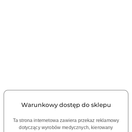
NAZWA
PRODUCENTA:
ZILFOR
Stolik zabiegowy Zilfor 2 x 230V z
przyłączeniami-metalowy
Symbol:
ZI-C3R9010RG
Dostępność:
Dostępny
cena:
1470.00
Warunkowy dostęp do sklepu
Ta strona internetowa zawiera przekaz reklamowy
dotyczący wyrobów medycznych, kierowany