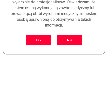
wyłącznie do profesjonalistów. Oświadczam, że
Wariant
Wariant:
jestem osobą wykonującą zawód medyczny lub
prowadzącą obrót wyrobami medycznymi i jestem
osobą uprawnioną do otrzymywania takich
informacji.
Ilość
Tak
Nie
szt.
Do koszyka
Zamówienie: kom. +48 693 465 185
Zostaw telefon
Dostępność
Czas realizacji
i
dostępny
zamówienia:
dostawa
Wyślij
Cena przesyłki:
25