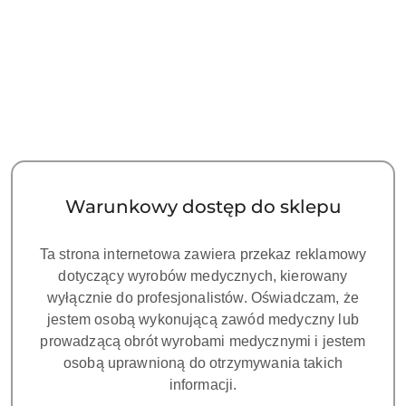
NAZWA
PRODUCENTA:
SMEG
WP3010 UZDATNIACZ WODY
WATER PURIFIER - MIXED BED
Warunkowy dostęp do sklepu
RESIN
Symbol:
SM 905041
Ta strona internetowa zawiera przekaz reklamowy
dotyczący wyrobów medycznych, kierowany
Dostępność:
CZEKAMY NA DOSTAWĘ!
wyłącznie do profesjonalistów. Oświadczam, że
cena:
5100.00
jestem osobą wykonującą zawód medyczny lub
prowadzącą obrót wyrobami medycznymi i jestem
osobą uprawnioną do otrzymywania takich
informacji.