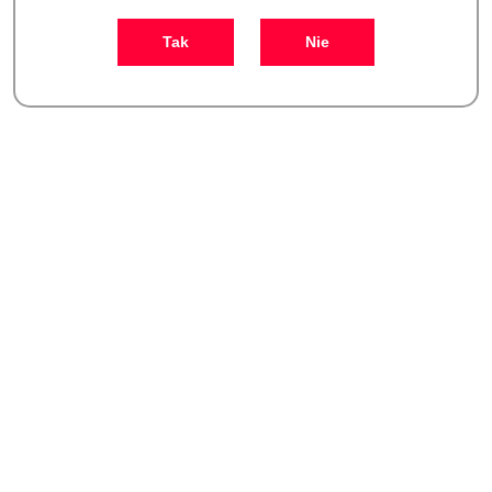
Tak
Nie
Ilość
szt.
Do koszyka
Zamówienie: kom. +48 693 465 185
Zostaw telefon
Dostępność
Czas realizacji
i
30 dni
zamówienia do:
dostawa
Wyślij
Cena przesyłki:
25
Więcej o produkcie
Waga:
0.005 kg