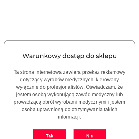
ZUMAX OMS1800-Ścienna,ZOOM z
regulacją płynną, Kamerą 4K,
.Binokular 180˚ z regulacją PD.
VARIODIST, Zbalansowane ramię.
Symbol:
ZU 258V0741
Warunkowy dostęp do sklepu
Dostępność:
CZEKAMY NA DOSTAWĘ!
cena:
70600.00
Ta strona internetowa zawiera przekaz reklamowy
dotyczący wyrobów medycznych, kierowany
wyłącznie do profesjonalistów. Oświadczam, że
jestem osobą wykonującą zawód medyczny lub
prowadzącą obrót wyrobami medycznymi i jestem
osobą uprawnioną do otrzymywania takich
Ilość
informacji.
szt.
Do koszyka
Tak
Nie