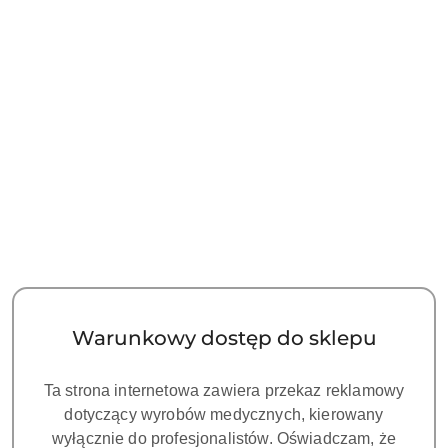
NAZWA
PRODUCENTA:
ZUMAX
ZUMAX OMS2350-Sufitowy,
Binokular 180˚, Pokrętło PD, Tor
wizyjny FULL HD+Pamięć SD,
Zbalansowane Ramię, Ramię 950
Warunkowy dostęp do sklepu
mm
Symbol:
ZU 230-0647
Ta strona internetowa zawiera przekaz reklamowy
dotyczący wyrobów medycznych, kierowany
ZUMAX OMS 2350 to wysokiej klasy mikroskop z bogatym
wyłącznie do profesjonalistów. Oświadczam, że
wyposażeniem w standardzie w bardzo atrakcyjnej cenie