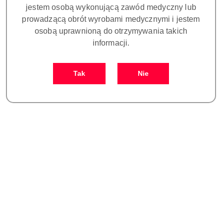
jestem osobą wykonującą zawód medyczny lub
prowadzącą obrót wyrobami medycznymi i jestem
Dostępność:
CZEKAMY NA DOSTAWĘ!
osobą uprawnioną do otrzymywania takich
cena:
58900.00
informacji.
Tak
Nie
Ilość
szt.
Do koszyka
Zamówienie: kom. +48 693 465 185
Zostaw telefon
Dostępność
Czas realizacji
i
30 dni
zamówienia do:
dostawa
Wyślij