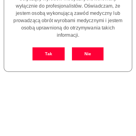
przełączana awaryjnie dioda LED oraz system BriPlus
wyłącznie do profesjonalistów. Oświadczam, że
dzięki, któremu podczas zwiększania powiększenia
jestem osobą wykonującą zawód medyczny lub
zawęża się strumień światła i powoduje to 30% większe
prowadzącą obrót wyrobami medycznymi i jestem
natężenie przy maksymalnym powiększeniu. W
osobą uprawnioną do otrzymywania takich
standardzie mikroskop posiada dwa filtry: zielony do
informacji.
mikrochirurgii i pomarańczowy do pracy z kompozytem.
OMS3200 PRO wyposażony jest w multifunkcyjne
uchwytu dzięki którym lekarz wszystkie funkcje ma w
Tak
Nie
zasięgu kciuka. Mikroskop można obsługiwać prawą lub
lewą ręką. Na każdym z uchwytów są umiejscowione
przyciski do elektrycznej regulacji:
VARIODIST - zmienna ogniskowa w zakresie 200-450mm
Płynnego powiększenia
Natężenia światła
Obsługa wbudowanej kamery HD (jeżeli występuje)
Obsługa trzech magnetycznych hamulców