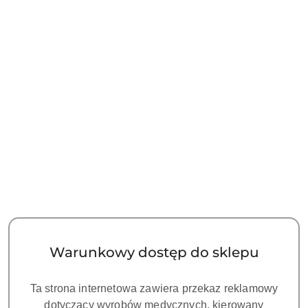
Pobierz produkt do PDF
OPIS
OPINIE I OCENY (0)
ZADAJ PYTANIE
Mikroskop ZUMAX OMS3200 PRO to zupełnie nowa
odsłona mikroskopu stomatologicznego. Jego
innowacyjne funkcje zmieniają pojęcie stomatologii
mikroskopowej. Nowością w mikroskopach ZUMAX są
zamontowane w 6 przegubach, hamulce magnetyczne
dzięki, którym można zatrzymać cały mikroskop dokładnie
Warunkowy dostęp do sklepu
w pożądanej pozycji. W standardzie tego modelu jest
płynne powiększenie, obiektyw VARIODIST 200-450mm,
Ta strona internetowa zawiera przekaz reklamowy
uchylny tubus z pokrętłem regulacji PD, druga
dotyczący wyrobów medycznych, kierowany