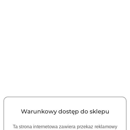
Waga:
100 kg
Pobierz produkt do PDF
OPIS
OPINIE I OCENY (0)
ZADAJ PYTANIE
Mikroskop ZUMAX OMS3200 PRO to zupełnie nowa
odsłona mikroskopu stomatologicznego. Jego
innowacyjne funkcje zmieniają pojęcie stomatologii
mikroskopowej. Nowością w mikroskopach ZUMAX są
zamontowane w 6 przegubach, hamulce magnetyczne
Warunkowy dostęp do sklepu
dzięki, którym można zatrzymać cały mikroskop dokładnie
w pożądanej pozycji. W standardzie tego modelu jest
Ta strona internetowa zawiera przekaz reklamowy
płynne powiększenie, obiektyw VARIODIST 200-450mm,