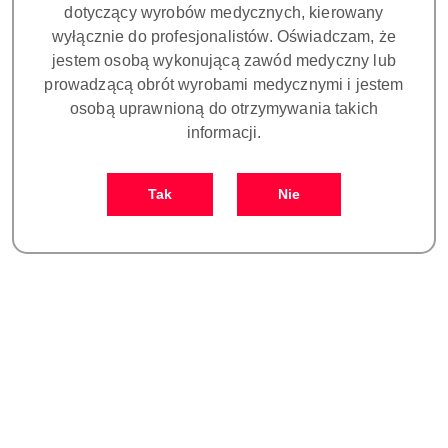
dotyczący wyrobów medycznych, kierowany
uchylny tubus z pokrętłem regulacji PD, druga
wyłącznie do profesjonalistów. Oświadczam, że
przełączana awaryjnie dioda LED oraz system BriPlus
jestem osobą wykonującą zawód medyczny lub
dzięki, któremu podczas zwiększania powiększenia
prowadzącą obrót wyrobami medycznymi i jestem
zawęża się strumień światła i powoduje to 30% większe
osobą uprawnioną do otrzymywania takich
natężenie przy maksymalnym powiększeniu. W
informacji.
standardzie mikroskop posiada dwa filtry: zielony do
mikrochirurgii i pomarańczowy do pracy z kompozytem.
OMS3200 PRO wyposażony jest w multifunkcyjne
Tak
Nie
uchwytu dzięki którym lekarz wszystkie funkcje ma w
zasięgu kciuka. Mikroskop można obsługiwać prawą lub
lewą ręką. Na każdym z uchwytów są umiejscowione
przyciski do elektrycznej regulacji:
VARIODIST - zmienna ogniskowa w zakresie 200-450mm
Płynnego powiększenia
Natężenia światła
Obsługa wbudowanej kamery HD (jeżeli występuje)