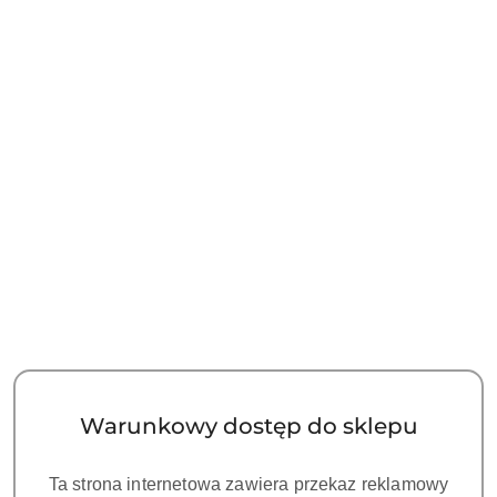
Waga:
100 kg
Pobierz produkt do PDF
OPIS
OPINIE I OCENY (0)
ZADAJ PYTANIE
Mikroskop ZUMAX OMS3200 PRO to zupełnie nowa
odsłona mikroskopu stomatologicznego. Jego
innowacyjne funkcje zmieniają pojęcie stomatologii
mikroskopowej. Nowością w mikroskopach ZUMAX są
zamontowane w 6 przegubach, hamulce magnetyczne
Warunkowy dostęp do sklepu
dzięki, którym można zatrzymać cały mikroskop dokładnie
w pożądanej pozycji. W standardzie tego modelu jest
Ta strona internetowa zawiera przekaz reklamowy
płynne powiększenie, obiektyw VARIODIST 200-450mm,