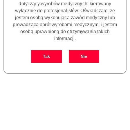
dotyczący wyrobów medycznych, kierowany
uchylny tubus z pokrętłem regulacji PD, druga
wyłącznie do profesjonalistów. Oświadczam, że
przełączana awaryjnie dioda LED oraz system BriPlus
jestem osobą wykonującą zawód medyczny lub
dzięki, któremu podczas zwiększania powiększenia
prowadzącą obrót wyrobami medycznymi i jestem
zawęża się strumień światła i powoduje to 30% większe
osobą uprawnioną do otrzymywania takich
natężenie przy maksymalnym powiększeniu. W
informacji.
standardzie mikroskop posiada dwa filtry: zielony do
mikrochirurgii i pomarańczowy do pracy z kompozytem.
OMS3200 PRO wyposażony jest w multifunkcyjne
Tak
Nie
uchwytu dzięki którym lekarz wszystkie funkcje ma w
zasięgu kciuka. Mikroskop można obsługiwać prawą lub
lewą ręką. Na każdym z uchwytów są umiejscowione
przyciski do elektrycznej regulacji:
VARIODIST - zmienna ogniskowa w zakresie 200-450mm
Płynnego powiększenia
Natężenia światła
Obsługa wbudowanej kamery HD (jeżeli występuje)