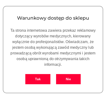
Ilość
szt.
Do koszyka
Warunkowy dostęp do sklepu
Ta strona internetowa zawiera przekaz reklamowy
Zamówienie: kom. +48 693 465 185
Zostaw telefon
dotyczący wyrobów medycznych, kierowany
Dostępność
wyłącznie do profesjonalistów. Oświadczam, że
Cena przesyłki:
25
i
jestem osobą wykonującą zawód medyczny lub
dostawa
Wyślij
prowadzącą obrót wyrobami medycznymi i jestem
osobą uprawnioną do otrzymywania takich
Więcej o produkcie
informacji.
Waga:
0.15 kg
Tak
Nie
Pobierz produkt do PDF