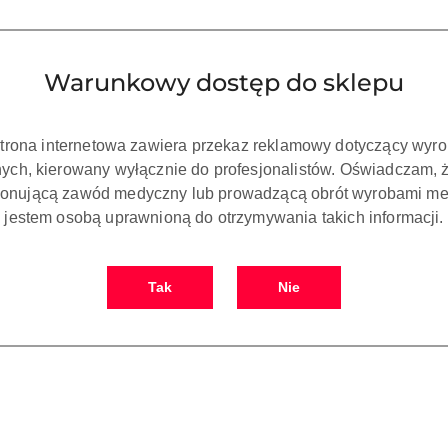
Warunkowy dostęp do sklepu
strona internetowa zawiera przekaz reklamowy dotyczący wyr
ch, kierowany wyłącznie do profesjonalistów. Oświadczam, 
onującą zawód medyczny lub prowadzącą obrót wyrobami me
OPIS
OPINIE I OCENY (0)
ZADAJ PYTANIE
jestem osobą uprawnioną do otrzymywania takich informacji.
Model 1 kg
Tak
Nie
b LED/LCD
rukarek 3D na bazie ceramiki przeznaczona do wydruku modeli dentystyczny
nych o wysokiej dokładności