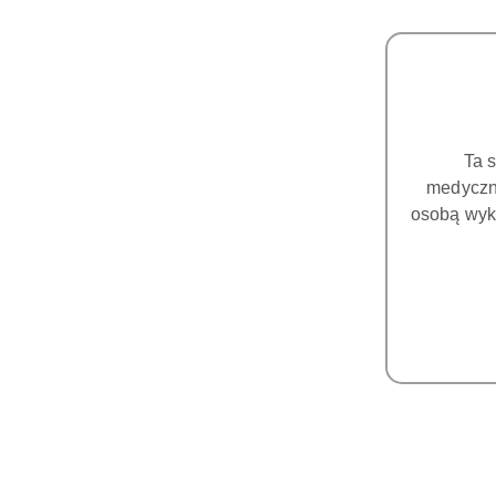
Ta 
medyczny
osobą wyk
Materiał do Modeli - PowerResins 
Działa z każdym typem drukarki 3D DLP lu
PowerResins Model to specjalna żywica do d
doskonałym odzwierciedleniu szczegółów.
Nadaje się do drukowania modeli dentystycz