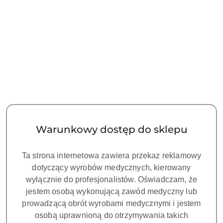
NAZWA
PRODUCENTA:
ZUMAX
ZUMAX OMS2380 R2 - Sufitowy,
binokular 180˚, Pokrętło PD, Tor
wizyjny CAMERA 4K, Ramię 720
mm
Symbol:
ZU 283V0742
Warunkowy dostęp do sklepu
Dostępność:
CZEKAMY NA DOSTAWĘ!
Ta strona internetowa zawiera przekaz reklamowy
cena:
85400.00
dotyczący wyrobów medycznych, kierowany
wyłącznie do profesjonalistów. Oświadczam, że
jestem osobą wykonującą zawód medyczny lub
prowadzącą obrót wyrobami medycznymi i jestem
osobą uprawnioną do otrzymywania takich