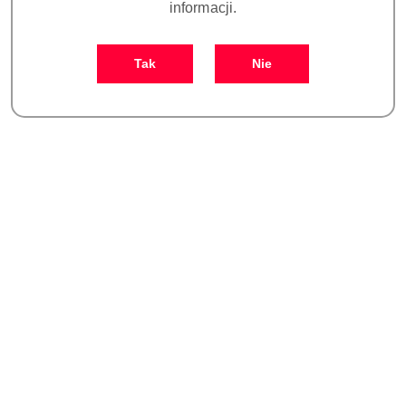
informacji.
Ilość
szt.
Tak
Nie
Do koszyka
Zamówienie: kom. +48 693 465 185
Zostaw telefon
Dostępność
Czas realizacji
i
30 dni
zamówienia do:
dostawa
Wyślij
Cena przesyłki:
0
Więcej o produkcie
Ilość w opakowaniu:
1 szt.
Waga:
100 kg