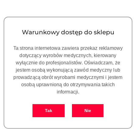
Warunkowy dostęp do sklepu
Ta strona internetowa zawiera przekaz reklamowy
ZUMAX OMS2380 R2 -
ZUMAX OMS2380 R2 -
dotyczący wyrobów medycznych, kierowany
Sufitowy, binokular MAG
Sufitowy, binokular MAG
wyłącznie do profesjonalistów. Oświadczam, że
PLUS 180˚ Pokrętło PD, Tor
PLUS 180˚ Pokrętło PD, Tor
jestem osobą wykonującą zawód medyczny lub
88200.00
89800.00
wizyjny CAMERA 4K, Ramię
wizyjny CAMERA 4K, Ramię
Cena:
Cena:
prowadzącą obrót wyrobami medycznymi i jestem
720 mm
1000 mm
osobą uprawnioną do otrzymywania takich
informacji.
Tak
Nie