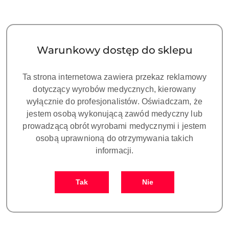
bezpieczeństwo opracowywania nawet zakrzywionych
kanałów korzeniowych.
Dzięki zoptymalizowanej geometrii narzędzia pilniki
Warunkowy dostęp do sklepu
charakteryzują się:
wysoką odpornością na zmęczenie materiału,
Ta strona internetowa zawiera przekaz reklamowy
dotyczący wyrobów medycznych, kierowany
bardzo dobrą elastycznością podczas pracy w
wyłącznie do profesjonalistów. Oświadczam, że
zakrzywionych kanałach,
jestem osobą wykonującą zawód medyczny lub
efektywnym usuwaniem zębiny i opracowywaniem kanału,
prowadzącą obrót wyrobami medycznymi i jestem
osobą uprawnioną do otrzymywania takich
płynną pracą oraz dobrą kontrolą narzędzia,
informacji.
możliwością stosowania zarówno w prostych, jak i
bardziej wymagających przypadkach klinicznych.
Tak
Nie
System PLEX V został zaprojektowany z myślą o
skutecznym i przewidywalnym opracowywaniu kanałów
korzeniowych, zapewniając komfort pracy lekarzowi oraz