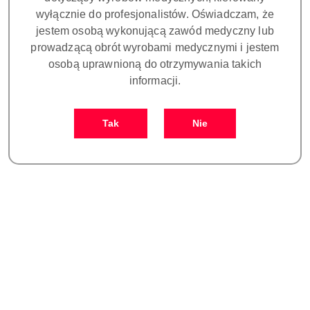
wyłącznie do profesjonalistów. Oświadczam, że
jestem osobą wykonującą zawód medyczny lub
prowadzącą obrót wyrobami medycznymi i jestem
osobą uprawnioną do otrzymywania takich
informacji.
ENDOMETR A7 (Apex
ENDOMETR MINI APEX
locator) REFINE
Perfect
Tak
Nie
980.00
2000.00
Cena:
Cena: