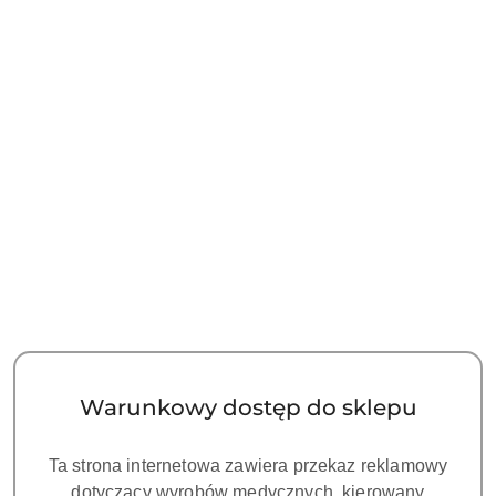
Endometr WOODPEX V
Endometr WOODPEX V
Woodpecker SPEC. 1
Woodpecker SPEC. 2
760.00
900.00
Cena:
Cena:
Warunkowy dostęp do sklepu
Ta strona internetowa zawiera przekaz reklamowy
dotyczący wyrobów medycznych, kierowany