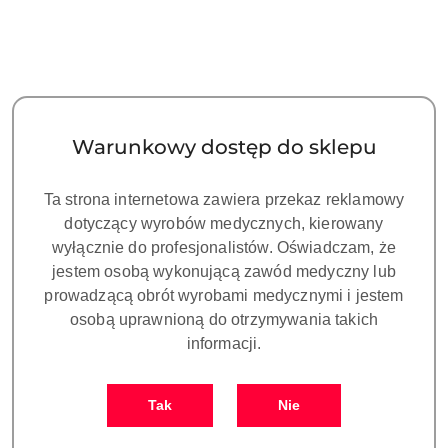
DENTAL
PERFECT
Kategorie
Filtruj
Warunkowy dostęp do sklepu
Zastosowano
Sortuj
według
sortowanie:
Cena
Ta strona internetowa zawiera przekaz reklamowy
(rosnąco).
dotyczący wyrobów medycznych, kierowany
wyłącznie do profesjonalistów. Oświadczam, że
jestem osobą wykonującą zawód medyczny lub
prowadzącą obrót wyrobami medycznymi i jestem
osobą uprawnioną do otrzymywania takich
informacji.
Tak
Nie