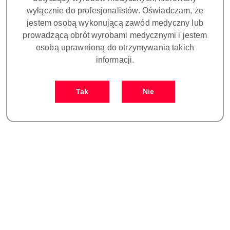
wyłącznie do profesjonalistów. Oświadczam, że
jestem osobą wykonującą zawód medyczny lub
prowadzącą obrót wyrobami medycznymi i jestem
osobą uprawnioną do otrzymywania takich
informacji.
Skaler ultradźwiękowy do
Skaler ultradźwiękowy do
skalingu i zabiegów
skalingu, endodoncji i
Tak
Nie
periodontologicznych - PT3
periodontologii - PT5 LED
4700.00
5500.00
Painless Woodpecker
Painless Woodpecker
Cena:
Cena: