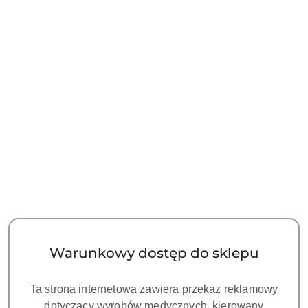
Skaler ultradźwiękowy UDS
Skaler ultradźwiękowy UDS
U600 PAINLESS
U600 LED PAINLESS
WOODPECKER
WOODPECKER
2050.00
2150.00
Cena:
Cena:
Warunkowy dostęp do sklepu
Ta strona internetowa zawiera przekaz reklamowy
dotyczący wyrobów medycznych, kierowany