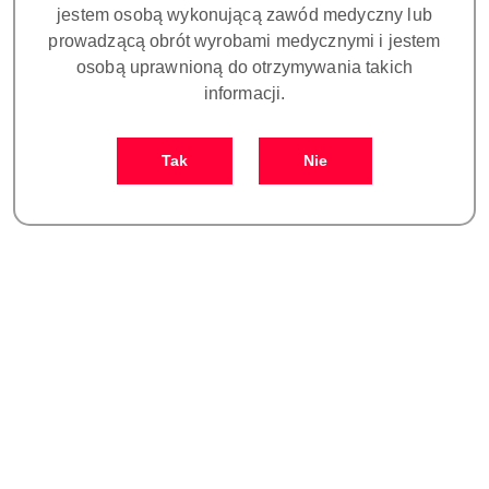
jestem osobą wykonującą zawód medyczny lub
prowadzącą obrót wyrobami medycznymi i jestem
osobą uprawnioną do otrzymywania takich
informacji.
Ilość
szt.
Tak
Nie
Do koszyka
Zamówienie: kom. +48 693 465 185
Zostaw telefon
Dostępność
Czas realizacji
i
30 dni
zamówienia do:
dostawa
Wyślij
Cena przesyłki:
25
Więcej o produkcie