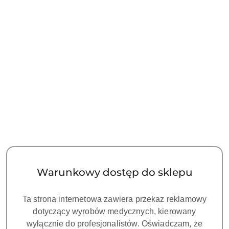
NAZWA
PRODUCENTA:
WOODPECKER
Rękojeść HD-8H do skalera, typ
DTE/SATELEC/NSK
Symbol:
WD HD-8H
HANDPIECE HD-8H FOR SCALERS DTE , SATELEC I
NSK Więcej informacji na stronie
Warunkowy dostęp do sklepu
www.woodpeckerpolska.pl
Dostępność:
CZEKAMY NA DOSTAWĘ!
Ta strona internetowa zawiera przekaz reklamowy
cena:
560.00
dotyczący wyrobów medycznych, kierowany
wyłącznie do profesjonalistów. Oświadczam, że