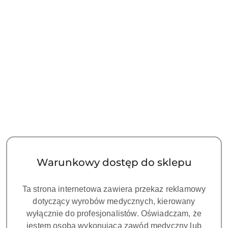
Ilość
szt.
Do koszyka
Zamówienie: kom. +48 693 465 185
Zostaw telefon
Dostępność
Czas realizacji
i
Warunkowy dostęp do sklepu
30 dni
zamówienia do:
dostawa
Wyślij
Cena przesyłki:
25
Ta strona internetowa zawiera przekaz reklamowy
dotyczący wyrobów medycznych, kierowany
wyłącznie do profesjonalistów. Oświadczam, że
Więcej o produkcie
jestem osobą wykonującą zawód medyczny lub