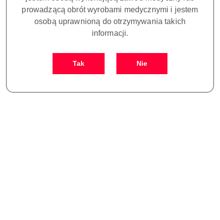
prowadzącą obrót wyrobami medycznymi i jestem
Ilość w opakowaniu:
1 szt.
osobą uprawnioną do otrzymywania takich
Waga:
0.5 kg
informacji.
Pobierz produkt do PDF
Tak
Nie
OPIS
OPINIE I OCENY (0)
ZADAJ PYTANIE
HANDPIECE OBTURATION Fi-E - Rękojeść Fi-E