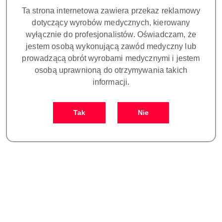
Ta strona internetowa zawiera przekaz reklamowy
Więcej o produkcie
dotyczący wyrobów medycznych, kierowany
wyłącznie do profesjonalistów. Oświadczam, że
Ilość w opakowaniu:
1 szt.
jestem osobą wykonującą zawód medyczny lub
prowadzącą obrót wyrobami medycznymi i jestem
Waga:
0.5 kg
osobą uprawnioną do otrzymywania takich
informacji.
Pobierz produkt do PDF
Tak
Nie
OPIS
INFO1
OPINIE I OCENY
ZADAJ
(0)
PYTANIE
LED H LAMPA POLIMERYZACYJNA