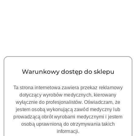
Więcej o produkcie
Ilość w opakowaniu:
1 szt.
Waga:
60 kg
Pobierz produkt do PDF
Warunkowy dostęp do sklepu
Ta strona internetowa zawiera przekaz reklamowy
OPIS
OPINIE I OCENY (0)
ZADAJ PYTANIE
dotyczący wyrobów medycznych, kierowany
wyłącznie do profesjonalistów. Oświadczam, że
Autoklaw EGO17B+ SIGER
jestem osobą wykonującą zawód medyczny lub
prowadzącą obrót wyrobami medycznymi i jestem
Europejski model klasy B: Europejski model klasy B, z
osobą uprawnioną do otrzymywania takich
trójstopniowym procesem próżni wstępnej.
informacji.
HAFC system (Hot Air Forced Circulation) pozwala znacznie