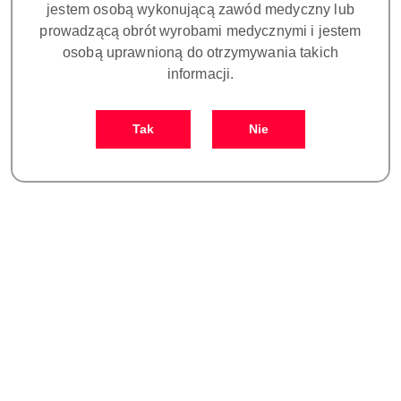
jestem osobą wykonującą zawód medyczny lub
prowadzącą obrót wyrobami medycznymi i jestem
osobą uprawnioną do otrzymywania takich
informacji.
Tak
Nie
COLLA DM - membrana
BIOMATERIAŁ WOŁOWY
wielowarstwowa krosowana
S1 - MAŁE CZĄSTECZKI
20x30 długoresorbowalna
(0,2-1,0 mm) 0,5 g - 1 cm3
440.00
480.00
wym. 20x30
Cena:
Cena: