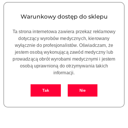
RADIOGRAFIA CYFROWA
RADIOGRAFIA CYFROWA
5400.00
5500.00
PLUTO SIGER dental
SIGER dental sensor
Cena:
Cena:
sensor pluto0001X,
pluto00015X, Rozmiar: 1.5
Warunkowy dostęp do sklepu
Rozmiar: 1
Ta strona internetowa zawiera przekaz reklamowy
dotyczący wyrobów medycznych, kierowany
wyłącznie do profesjonalistów. Oświadczam, że
jestem osobą wykonującą zawód medyczny lub
prowadzącą obrót wyrobami medycznymi i jestem
osobą uprawnioną do otrzymywania takich
informacji.
Przenośny aparat RTG
Przenośny aparat RTG
Tak
Nie
stomatologiczny Siger MIA
stomatologiczny SIRAY P
Dental X-Ray unit
MAX SIGER Dental X-Ray
5500.00
6100.00
unit
Cena:
Cena: