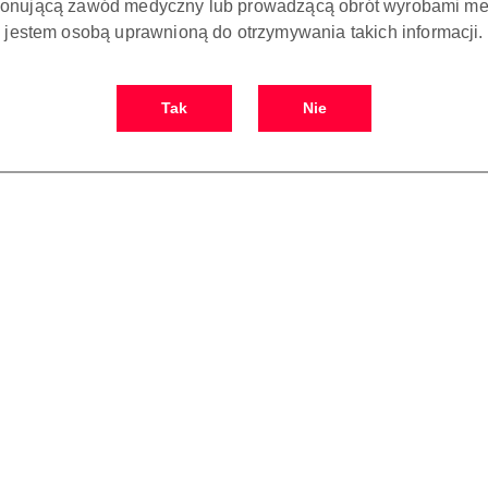
onującą zawód medyczny lub prowadzącą obrót wyrobami me
jestem osobą uprawnioną do otrzymywania takich informacji.
Tak
Nie
 KOSZYKA
DO KOSZYKA
ACHES- ręczne
ABSORBENT PAPER POINTS 04
ABSOR
ntyczne - długość
TAPER - sączki papierowe
TAPER -
0 szt./opak)
0,
0.00
25.00
Cena:
Cena: