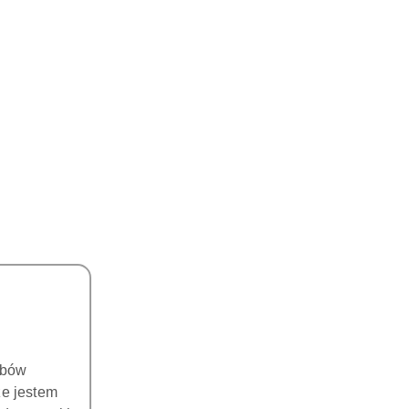
DO KOSZYKA
DO KOSZYKA
ED BROACHES- ręczne
BARBED BROACHES- ręczne
i endodontyczne - długość
pilniki endodontyczne - długość
5mm ( 10 szt./opak)
25mm ( 10 szt./opak)
20.00
20.00
Cena:
Cena:
obów
że jestem