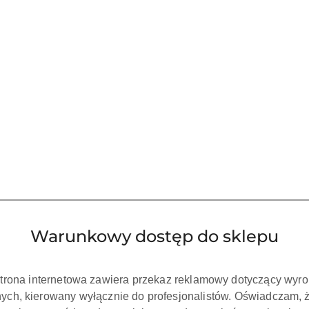
 KOSZYKA
DO KOSZYKA
ACHES- ręczne
BARBED BROACHES- ręczne
BARB
ntyczne - długość
pilniki endodontyczne - długość
pilnik
0 szt./opak)
25mm ( 10 szt./opak)
2
0.00
20.00
Cena:
Cena:
Warunkowy dostęp do sklepu
strona internetowa zawiera przekaz reklamowy dotyczący wyr
ch, kierowany wyłącznie do profesjonalistów. Oświadczam, 