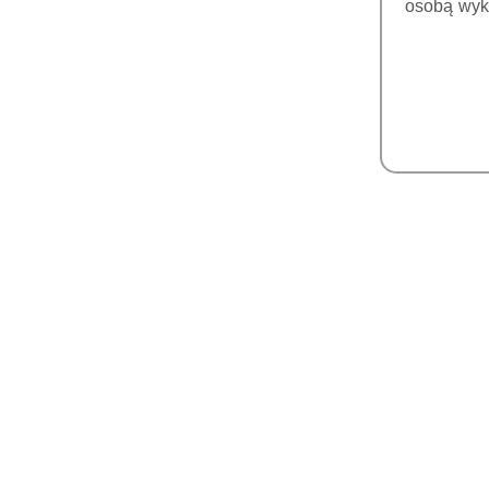
MONITORY MEDYCZNE
osobą wyk
DICOM
FARTUCHY I PARAWANY
DO
POZYCJONERY
BARBED BRO
pilniki endodo
SOREDEX MATERIAŁY
25mm ( 1
2
SKANERY
WEWNĄTRZUSTNE
DRUKARKI 3D DO
GABINETÓW
ŻYWICE DO DRUKU 3D
FARBKI I GLAZURY DO
CHARAKTERYZACJI
KAMERY I SYSTEMY