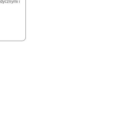
dycznymi i
DO KOSZYKA
DO KOSZYKA
BENT PAPER POINTS 04
ABSORBENT PAPER POINTS 04
 sączki papierowe o śred.
TAPER - sączki papierowe o śred.
4mm ( 100 szt./opak)
0,4mm ( 100 szt./opak)
25.00
25.00
Cena:
Cena: