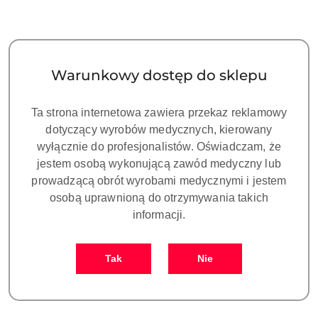
Warunkowy dostęp do sklepu
Ta strona internetowa zawiera przekaz reklamowy
ANALOG kompatybilny z
ANALOG kompatybilny z
dotyczący wyrobów medycznych, kierowany
OSSTEM® GS(TS)
OSSTEM® GS(TS)
wyłącznie do profesjonalistów. Oświadczam, że
platforma MINI
platforma REGULAR
jestem osobą wykonującą zawód medyczny lub
75.00
75.00
Cena:
Cena:
prowadzącą obrót wyrobami medycznymi i jestem
osobą uprawnioną do otrzymywania takich
informacji.
Tak
Nie