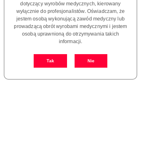
dotyczący wyrobów medycznych, kierowany
wyłącznie do profesjonalistów. Oświadczam, że
jestem osobą wykonującą zawód medyczny lub
prowadzącą obrót wyrobami medycznymi i jestem
Moduł mikromotora
Kątnica implantologiczna
osobą uprawnioną do otrzymywania takich
elektrycznego ze światłem
20:1 ze światłem, push
informacji.
40 000 obr/min / Internal
button, zewnętrzne
3280.00
1840.00
irrigation Max speed:
chłodzenie, wiertło Ø 2,35
Cena:
Cena:
40,000rpm Torque: 3N.cm
mm, max. 80 Ncm
Tak
Nie
Kątnica stomatologiczna 4:1
Turbina bez światła głowka