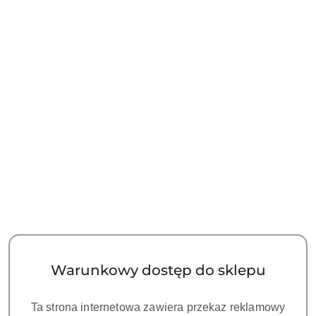
E-Sani - Urządzenie do
Prostnica stomatologiczna
mycia i smarowania
1:1 ze światłem, chłodzenie
końcówek (2w1)
wewnętrzne, zewnętrzny
6000.00
1490.00
spray, wiertła Ø 2,35 mm,
Cena:
Cena:
40 000 rpm
Warunkowy dostęp do sklepu
Ta strona internetowa zawiera przekaz reklamowy