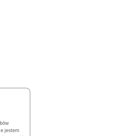
DO KOSZYKA
DO KOSZYKA
la MPN1-U-M4 i B2 / rotor
Rotor dla TPL3-U-M4 i B2 / rotor
for MPN1-U-M4 i B2
for TPL3-U-M4 i B2
310.00
310.00
Cena:
Cena:
obów
że jestem
DO KOSZYKA
DO KOSZYKA
do turbiny TPF3-D-K6 i N
Szybkozłączka ze światłem typ