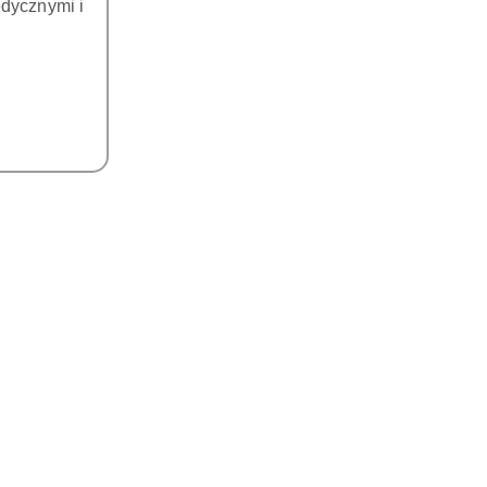
dycznymi i
NSK
310.00
470.00
Cena:
Cena:
DO KOSZYKA
DO KOSZYKA
 endodontyczna / IPR do
Główka do silnika endo1
y, kompatybilna z Tealth i
 Ø 2,35 mm, max 20 000
530.00
570.00
rpm
Cena:
Cena: