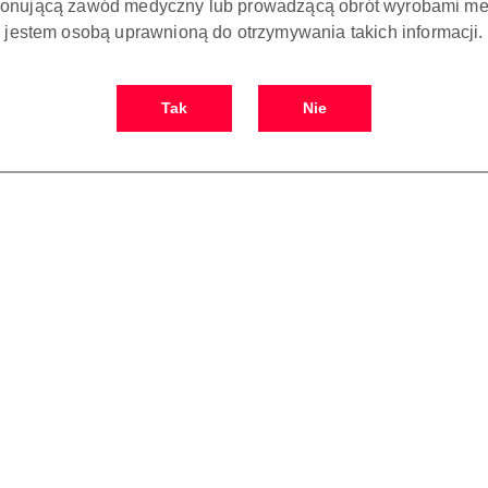
onującą zawód medyczny lub prowadzącą obrót wyrobami me
3-W-M4 i B2
M4 i B2) Tealth
jestem osobą uprawnioną do otrzymywania takich informacji.
10.00
310.00
Cena:
Cena:
Tak
Nie
 KOSZYKA
DO KOSZYKA
 ze światłem typu
Główka do kątnicy, kompatybilna
Główka
Kavo
z Tealth i KaVo, push button,
kątnic
wiertło Ø 2,35 mm, max 40 000
KaVo,
70.00
530.00
rpm
Cena:
Cena: