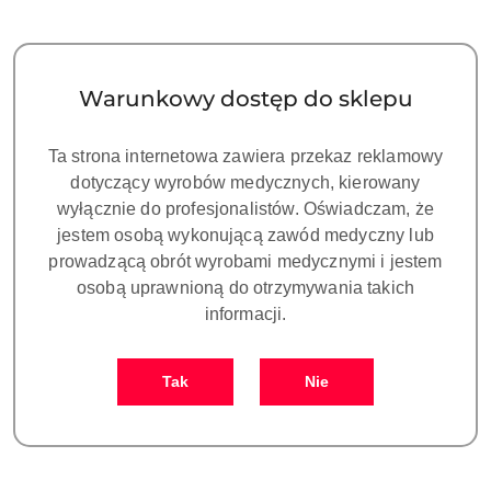
Warunkowy dostęp do sklepu
Ta strona internetowa zawiera przekaz reklamowy
Rękaw do skalera HD-5L ze
Rękaw do skalera
dotyczący wyrobów medycznych, kierowany
światłem - kompatybilny z
Woodpecker/EMS
Satelec/NSK/DTE
(niebieska oprawka)
wyłącznie do profesjonalistów. Oświadczam, że
189.00
189.00
Cena:
Cena:
jestem osobą wykonującą zawód medyczny lub
prowadzącą obrót wyrobami medycznymi i jestem
osobą uprawnioną do otrzymywania takich
informacji.
Tak
Nie