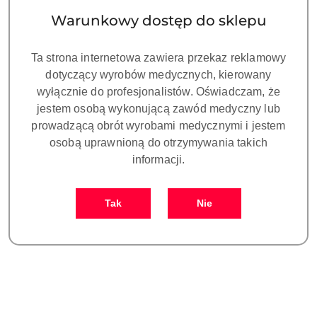
Warunkowy dostęp do sklepu
Ta strona internetowa zawiera przekaz reklamowy
dotyczący wyrobów medycznych, kierowany
wyłącznie do profesjonalistów. Oświadczam, że
jestem osobą wykonującą zawód medyczny lub
prowadzącą obrót wyrobami medycznymi i jestem
osobą uprawnioną do otrzymywania takich
informacji.
Żywica do szyn
stomatologicznych Splint
Tak
Nie
Soft Arma Resin
639.00
Cena:
Dane adresowe