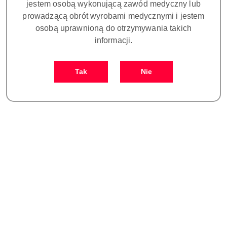
jestem osobą wykonującą zawód medyczny lub
prowadzącą obrót wyrobami medycznymi i jestem
osobą uprawnioną do otrzymywania takich
Tomograf stomatologiczny
Tomograf stomatologiczny
informacji.
Papaya 3D PLUS PREMIUM
Papaya 3D PREMIUM -
- 16x8 Genoray
16x8 Genoray
179000.00
207500.00
249700.00
Cena
Cena
Cena:
Tak
Nie
promocyjna:
przed
promocją:
Tomograf stomatologiczny
Tomograf stomatologiczny
Papaya 3D PREMIUM -
Papaya 3D PLUS PREMIUM
16x14 Genoray
- 16x14 Genoray